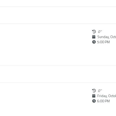
0''
Sunday, Oct
5:00 PM
0''
Friday, Oct
6:00 PM