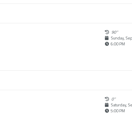
90''
Sunday, Se
6:00 PM
0''
Saturday, S
5:00 PM