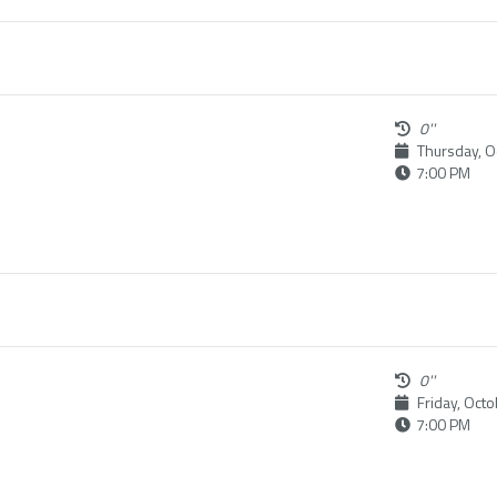
0''
Thursday, O
7:00 PM
0''
Friday, Octo
7:00 PM