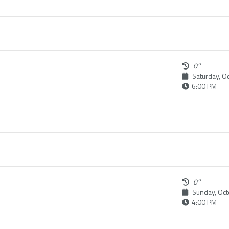
0''
Saturday, O
6:00 PM
0''
Sunday, Oct
4:00 PM