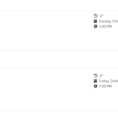
0''
Sunday, Oct
7:00 PM
0''
Friday, Oct
7:00 PM