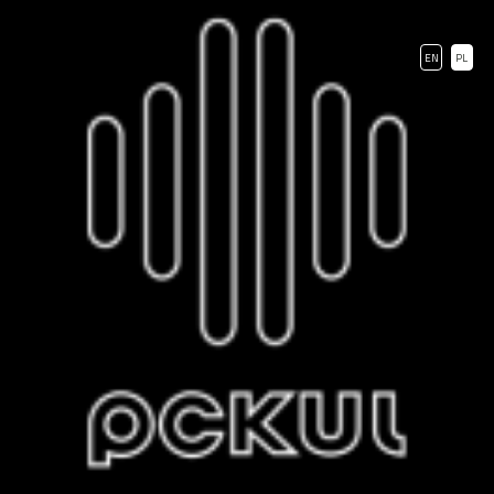
EN
PL