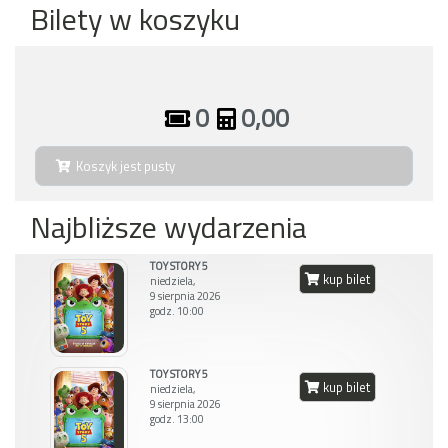
Bilety w koszyku
0
0,00
Koszyk jest pusty
Najbliższe wydarzenia
TOY STORY 5
kup bilet
niedziela,
9 sierpnia 2026
godz. 10:00
TOY STORY 5
kup bilet
niedziela,
9 sierpnia 2026
godz. 13:00