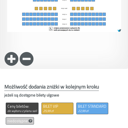
Możliwość dodania zniżki w kolejnym kroku
jeżeli są dostępne bilety ulgowe
Ceny biletów:
BILET VIP
BILET STANDARD
do wyboru z planu sali
25,99 zł
22,99 zł
niedostępne