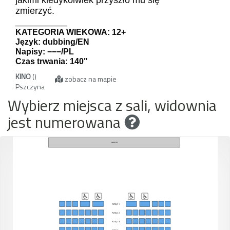
zmierzyć.
__________
KATEGORIA WIEKOWA: 12+
Język: dubbing/EN
Napisy: −−−/PL
Czas trwania: 140"
KINO
()
zobacz na mapie
Pszczyna
Wybierz miejsca z sali, widownia
jest numerowana