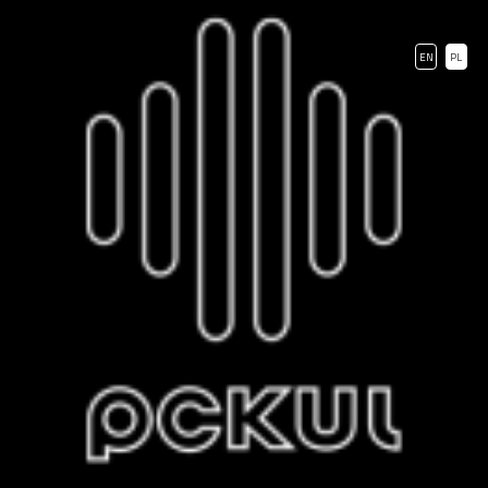
EN
PL