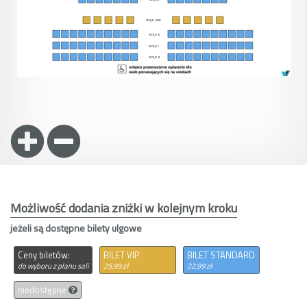
Możliwość dodania zniżki w kolejnym kroku
jeżeli są dostępne bilety ulgowe
Ceny biletów:
BILET VIP
BILET STANDARD
do wyboru z planu sali
25,99 zł
22,99 zł
niedostępne