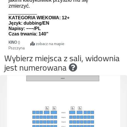
zmierzyć.
__________
KATEGORIA WIEKOWA: 12+
Język: dubbing/EN
Napisy: −−−/PL
Czas trwania: 140"
KINO
()
zobacz na mapie
Pszczyna
Wybierz miejsca z sali, widownia
jest numerowana