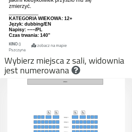
zmierzyć.
__________
KATEGORIA WIEKOWA: 12+
Język: dubbing/EN
Napisy: −−−/PL
Czas trwania: 140"
KINO
()
zobacz na mapie
Pszczyna
Wybierz miejsca z sali, widownia
jest numerowana