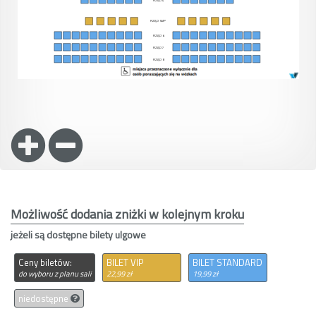
Możliwość dodania zniżki w kolejnym kroku
jeżeli są dostępne bilety ulgowe
Ceny biletów:
BILET VIP
BILET STANDARD
do wyboru z planu sali
22,99 zł
19,99 zł
niedostępne