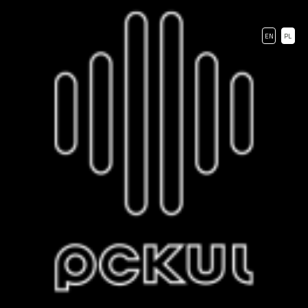
EN
PL