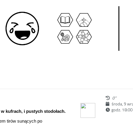
0''
środa, 9 wr
godz. 18:00
w kufrach, i pustych stodołach.
arem tirów sunących po
em, które popada w ugór, a
tam, gdzie wszystko jest