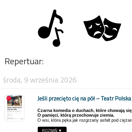
Repertuar:
środa, 9 września 2026
Jeśli przecięto cię na pół – Teatr Polska
Czarna komedia o duchach, które chowają się 
O pamięci, którą przechowuje ziemia.
O wsi, która pęka jak rozgrzany asfalt pod cięż
autostradzie. O tożsamości rozpiętej między pol
ROZWIŃ ▼
migoczącym ekranem telewizora. O dojrzewaniu 