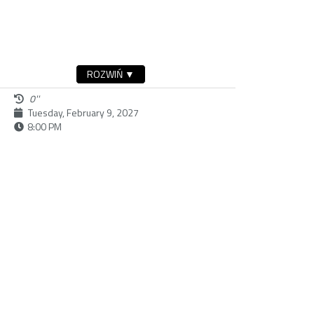
ROZWIŃ ▼
0''
Tuesday, February 9, 2027
8:00 PM
buy ticket
Dostępność:
Sunday, February 28, 2027