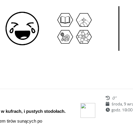
0''
środa, 9 wr
godz. 18:00
w kufrach, i pustych stodołach.
arem tirów sunących po
em, które popada w ugór, a
tam, gdzie wszystko jest