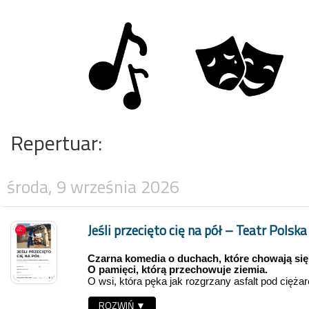
Repertuar:
środa, 9 września 2026
Jeśli przecięto cię na pół – Teatr Polska
Czarna komedia o duchach, które chowają się 
O pamięci, którą przechowuje ziemia.
O wsi, która pęka jak rozgrzany asfalt pod cięż
autostradzie. O tożsamości rozpiętej między pol
ROZWIŃ ▼
migoczącym ekranem telewizora. O dojrzewaniu 